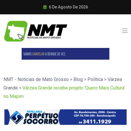
6 De Agosto De 2026
NMT - Notícias de Mato Grosso
>
Blog
>
Política
>
Várzea
Grande
>
Várzea Grande recebe projeto ‘Quero Mais Cultura’
no Mapim