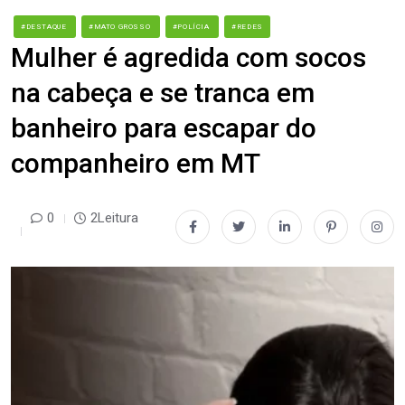
#DESTAQUE
#MATO GROSSO
#POLÍCIA
#REDES
Mulher é agredida com socos
na cabeça e se tranca em
banheiro para escapar do
companheiro em MT
0
2Leitura