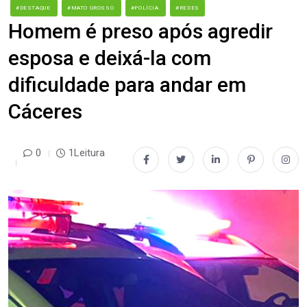
#DESTAQUE
#MATO GROSSO
#POLÍCIA
#REDES
Homem é preso após agredir
esposa e deixá-la com
dificuldade para andar em
Cáceres
0
1Leitura