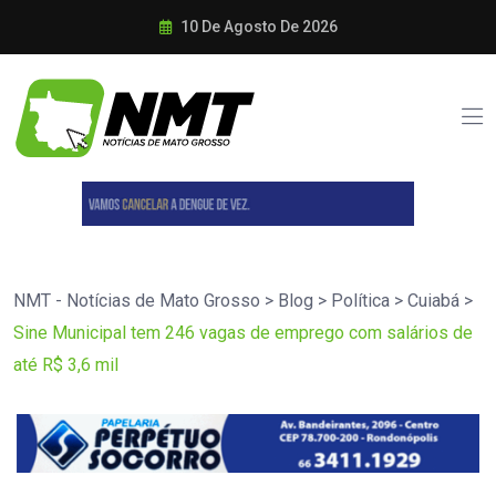
10 De Agosto De 2026
NMT - Notícias de Mato Grosso
>
Blog
>
Política
>
Cuiabá
>
Sine Municipal tem 246 vagas de emprego com salários de
até R$ 3,6 mil