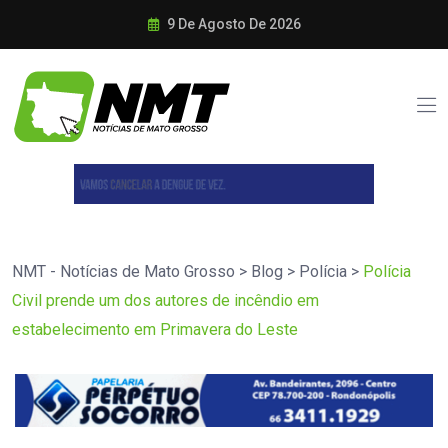
9 De Agosto De 2026
NMT - Notícias de Mato Grosso
>
Blog
>
Polícia
>
Polícia
Civil prende um dos autores de incêndio em
estabelecimento em Primavera do Leste