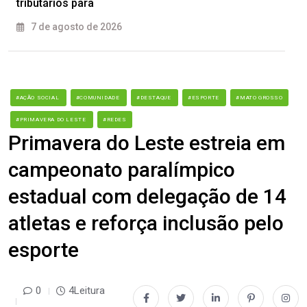
tributários para
7 de agosto de 2026
#AÇÃO SOCIAL
#COMUNIDADE
#DESTAQUE
#ESPORTE
#MATO GROSSO
#PRIMAVERA DO LESTE
#REDES
Primavera do Leste estreia em
campeonato paralímpico
estadual com delegação de 14
atletas e reforça inclusão pelo
esporte
0
4Leitura