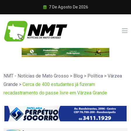
7 De Agosto De 2026
NMT - Notícias de Mato Grosso
>
Blog
>
Política
>
Várzea
Grande
>
Cerca de 400 estudantes já fizeram
recadastramento do passe livre em Várzea Grande