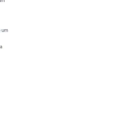
sam
é um
 a