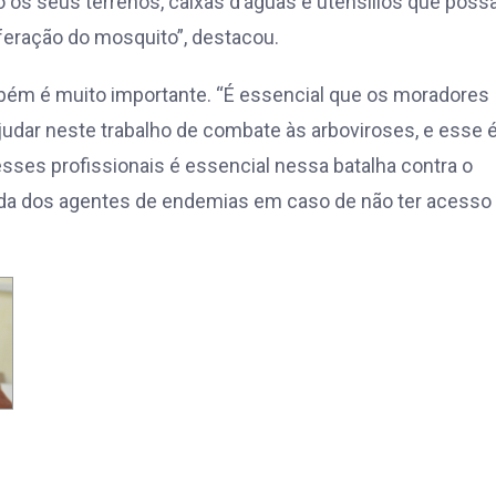
 os seus terrenos, caixas d’águas e utensílios que pos
iferação do mosquito”, destacou.
bém é muito importante. “É essencial que os moradores
judar neste trabalho de combate às arboviroses, e esse 
desses profissionais é essencial nessa batalha contra o
da dos agentes de endemias em caso de não ter acesso