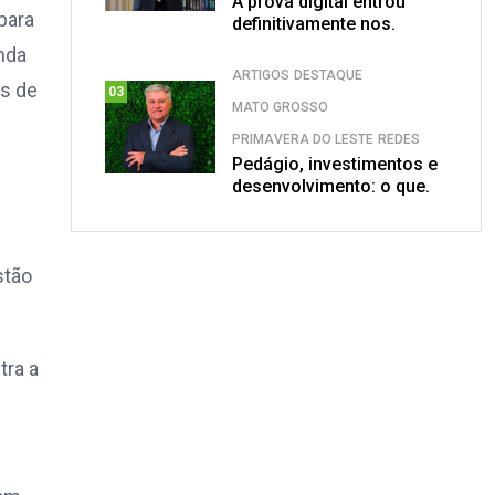
A prova digital entrou
para
definitivamente nos.
nda
ARTIGOS
DESTAQUE
as de
03
MATO GROSSO
PRIMAVERA DO LESTE
REDES
Pedágio, investimentos e
desenvolvimento: o que.
stão
tra a