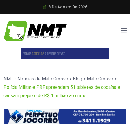
8 De Agosto De 2026
NMT - Notícias de Mato Grosso
>
Blog
>
Mato Grosso
>
Polícia Militar e PRF apreendem 51 tabletes de cocaína e
causam prejuízo de R$ 1 milhão ao crime