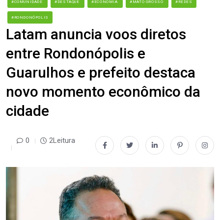
#COMUNIDADE
#DESTAQUE
#ECONOMIA
#MATO GROSSO
#REDES
#RONDONÓPOLIS
Latam anuncia voos diretos
entre Rondonópolis e
Guarulhos e prefeito destaca
novo momento econômico da
cidade
0
2Leitura