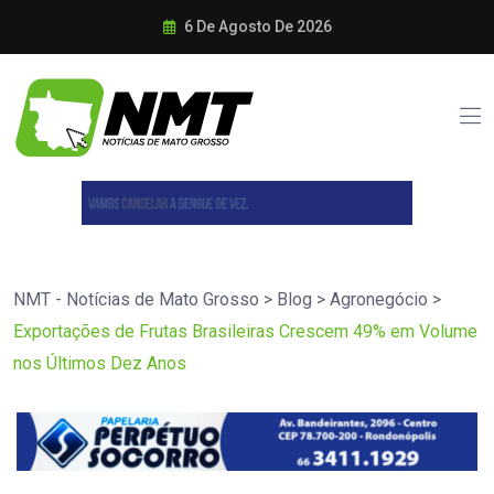
6 De Agosto De 2026
NMT - Notícias de Mato Grosso
>
Blog
>
Agronegócio
>
Exportações de Frutas Brasileiras Crescem 49% em Volume
nos Últimos Dez Anos