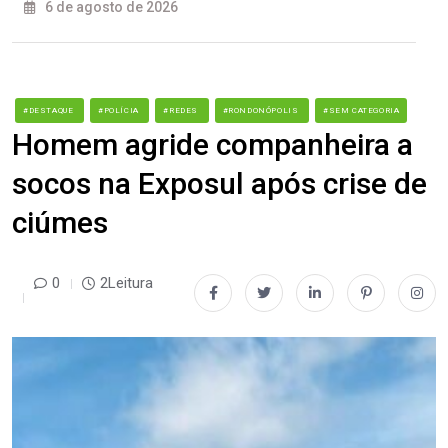
6 de agosto de 2026
#DESTAQUE
#POLÍCIA
#REDES
#RONDONÓPOLIS
#SEM CATEGORIA
Homem agride companheira a
socos na Exposul após crise de
ciúmes
0
2Leitura