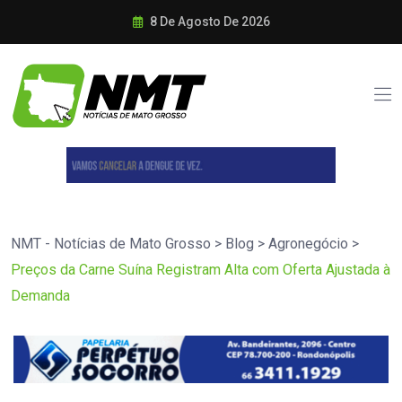
8 De Agosto De 2026
NMT - Notícias de Mato Grosso
>
Blog
>
Agronegócio
>
Preços da Carne Suína Registram Alta com Oferta Ajustada à
Demanda