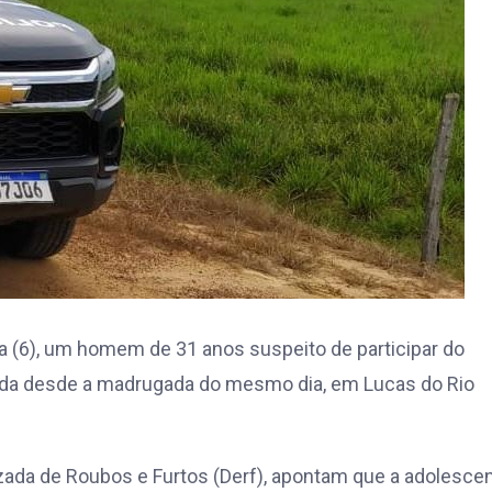
eira (6), um homem de 31 anos suspeito de participar do
ida desde a madrugada do mesmo dia, em Lucas do Rio
zada de Roubos e Furtos (Derf), apontam que a adolesce