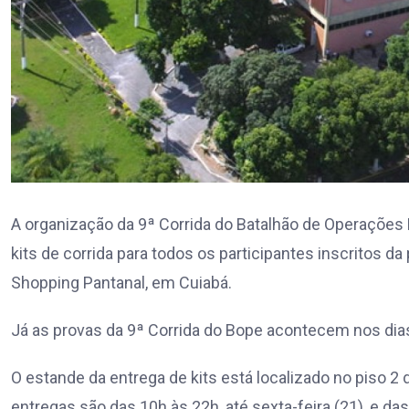
A organização da 9ª Corrida do Batalhão de Operações Es
kits de corrida para todos os participantes inscritos d
Shopping Pantanal, em Cuiabá.
Já as provas da 9ª Corrida do Bope acontecem nos dias 
O estande da entrega de kits está localizado no piso 2
entregas são das 10h às 22h, até sexta-feira (21), e da