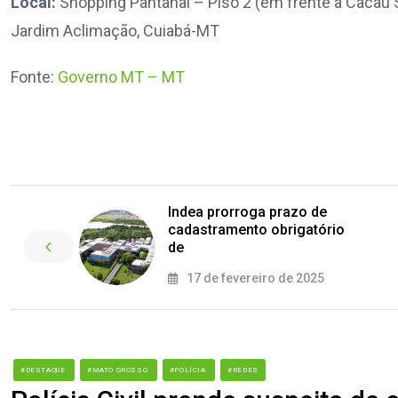
Local:
Shopping Pantanal – Piso 2 (em frente à Cacau 
Jardim Aclimação, Cuiabá-MT
Fonte:
Governo MT – MT
Indea prorroga prazo de
cadastramento obrigatório
de
17 de fevereiro de 2025
#DESTAQUE
#MATO GROSSO
#POLÍCIA
#REDES