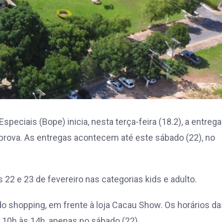
peciais (Bope) inicia, nesta terça-feira (18.2), a entreg
a prova. As entregas acontecem até este sábado (22), no
22 e 23 de fevereiro nas categorias kids e adulto.
 do shopping, em frente à loja Cacau Show. Os horários d
s 10h às 14h, apenas no sábado (22).