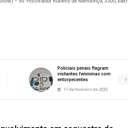
Show) – Av. Historiador Rubens de Mendonça, 3300, bair
Policiais penais flagram
visitantes femininas com
entorpecentes
17 de fevereiro de 2025