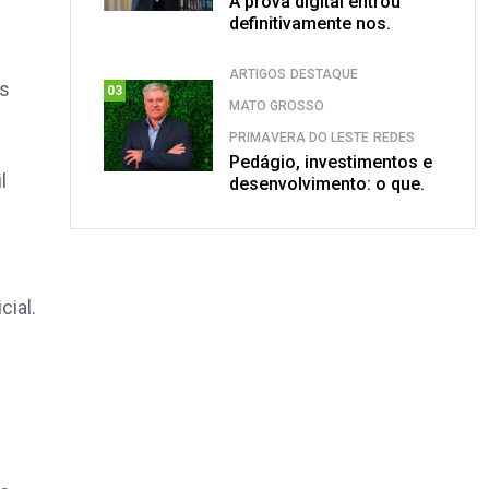
A prova digital entrou
definitivamente nos.
ARTIGOS
DESTAQUE
Os
03
MATO GROSSO
PRIMAVERA DO LESTE
REDES
Pedágio, investimentos e
l
desenvolvimento: o que.
cial.