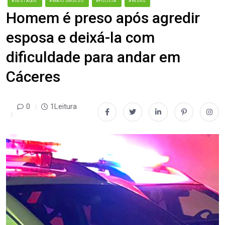
#DESTAQUE
#MATO GROSSO
#POLÍCIA
#REDES
Homem é preso após agredir
esposa e deixá-la com
dificuldade para andar em
Cáceres
0
1Leitura