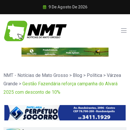
9 De Agosto De 2026
NMT - Notícias de Mato Grosso
>
Blog
>
Política
>
Várzea
Grande
>
Gestão Fazendária reforça campanha do Alvará
2025 com desconto de 10%