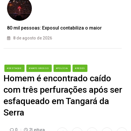
80 mil pessoas: Exposul contabiliza o maior
8 de agosto de 2026
#DESTAQUE
#MATO GROSSO
#POLÍCIA
#REDES
Homem é encontrado caído
com três perfurações após ser
esfaqueado em Tangará da
Serra
0
2Leitura