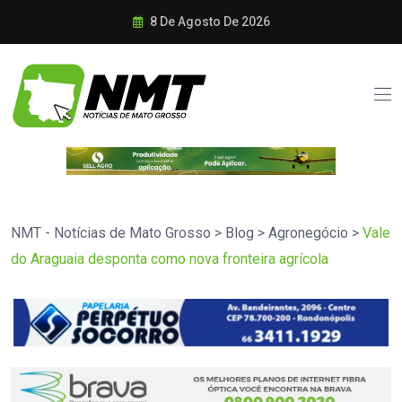
8 De Agosto De 2026
NMT - Notícias de Mato Grosso
>
Blog
>
Agronegócio
>
Vale
do Araguaia desponta como nova fronteira agrícola