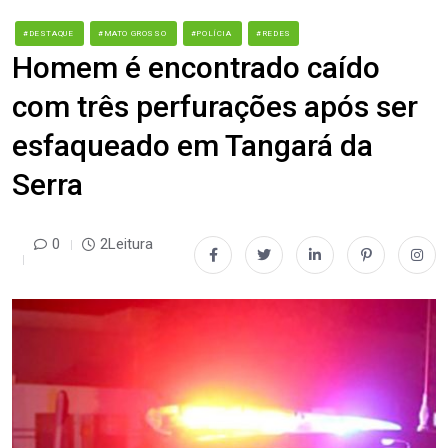
#DESTAQUE
#MATO GROSSO
#POLÍCIA
#REDES
Homem é encontrado caído
com três perfurações após ser
esfaqueado em Tangará da
Serra
0
2Leitura