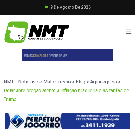
8 De Agosto De 2026
NMT - Notícias de Mato Grosso
>
Blog
>
Agronegócio
>
Dólar abre pregão atento à inflação brasileira e às tarifas de
Trump