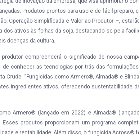
atégia de inovação da empresa, que visa aprimorar o con
ançadas. Produtos prontos para uso e de fácil preparo,
ção, Operação Simplificada e Valor ao Produtor –, estar
 dos ativos às folhas da soja, destacando-se pela facil
pais doenças da cultura.
 o produtor compreenderá o significado de nossa cam
lém de conhecer as tecnologias por trás das formulaçõe
lta Crude. “Fungicidas como Armero®, Almada® e Blin
tes ingredientes ativos, oferecendo sustentabilidade 
 como Armero® (lançado em 2022) e Almada® (lançad
ão. Esses produtos proporcionam um programa complet
idade e rentabilidade. Além disso, o fungicida Across® 