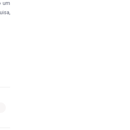
o um
uisa,