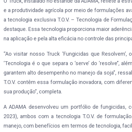
O Truck, instalado no estande da ADAMA, reflete a estr
e a produtividade agrícola por meio de formulações av
a tecnologia exclusiva T.O.V. – Tecnologia de Formula
destaque. Essa tecnologia proporciona maior aderência
na aplicação e pela alta eficácia no controle das princi
“Ao visitar nosso Truck ‘Fungicidas que Resolvem’,
‘Tecnologia é o que separa o ‘serve’ do ‘resolve’’, a
garantem alto desempenho no manejo da soja”, ressa
T.O.V. contêm essa formulação inovadora, com diferen
sua produção”, completa.
A ADAMA desenvolveu um portfólio de fungicidas,
2023), ambos com a tecnologia T.O.V. de formulaç
manejo, com benefícios em termos de tecnologia, facil