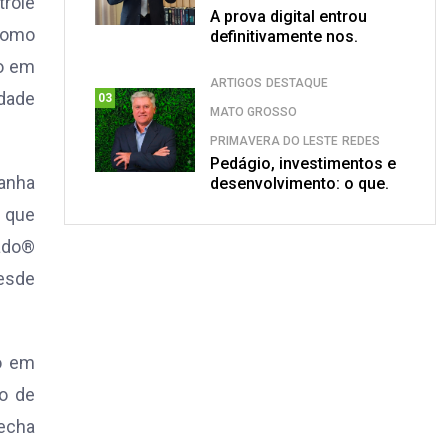
trole
A prova digital entrou
 como
definitivamente nos.
ão em
ARTIGOS
DESTAQUE
idade
03
MATO GROSSO
PRIMAVERA DO LESTE
REDES
Pedágio, investimentos e
panha
desenvolvimento: o que.
s que
dado®
desde
o em
o de
fecha