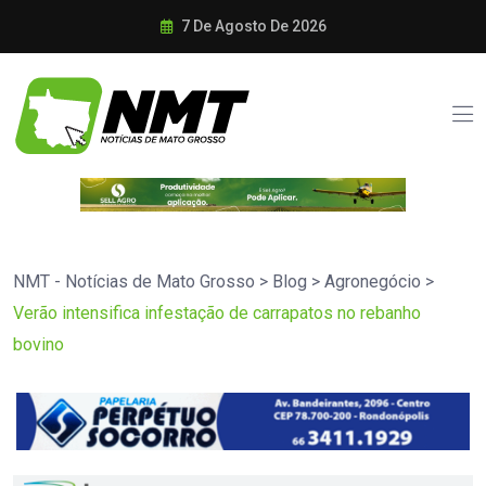
7 De Agosto De 2026
NMT - Notícias de Mato Grosso
>
Blog
>
Agronegócio
>
Verão intensifica infestação de carrapatos no rebanho
bovino