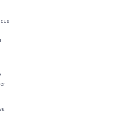
e que
a
e
tor
sa
.