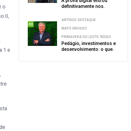
A prova digital entrou
é o
definitivamente nos.
 II,
ARTIGOS
DESTAQUE
03
MATO GROSSO
PRIMAVERA DO LESTE
REDES
,
Pedágio, investimentos e
desenvolvimento: o que.
a 1 e
,
ntre
sta
 de