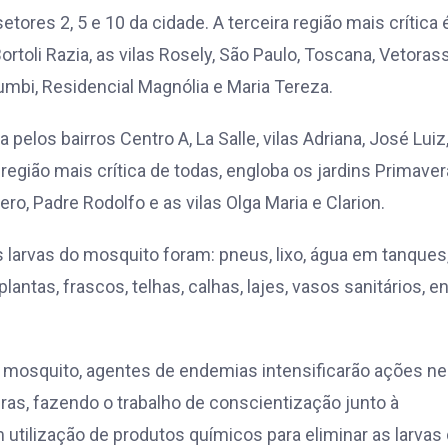
ores 2, 5 e 10 da cidade. A terceira região mais crítica 
rtoli Razia, as vilas Rosely, São Paulo, Toscana, Vetorasso
mbi, Residencial Magnólia e Maria Tereza.
pelos bairros Centro A, La Salle, vilas Adriana, José Luiz
região mais crítica de todas, engloba os jardins Primaver
ro, Padre Rodolfo e as vilas Olga Maria e Clarion.
larvas do mosquito foram: pneus, lixo, água em tanques
lantas, frascos, telhas, calhas, lajes, vasos sanitários, e
o mosquito, agentes de endemias intensificarão ações ne
bras, fazendo o trabalho de conscientização junto à
utilização de produtos químicos para eliminar as larvas