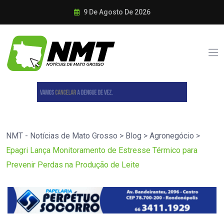
9 De Agosto De 2026
NMT - Notícias de Mato Grosso
>
Blog
>
Agronegócio
>
Epagri Lança Monitoramento de Estresse Térmico para
Prevenir Perdas na Produção de Leite