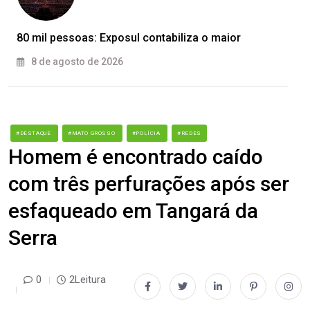
80 mil pessoas: Exposul contabiliza o maior
8 de agosto de 2026
#DESTAQUE
#MATO GROSSO
#POLÍCIA
#REDES
Homem é encontrado caído
com três perfurações após ser
esfaqueado em Tangará da
Serra
0
2Leitura