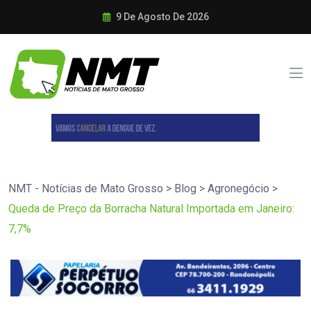
9 De Agosto De 2026
NMT - Notícias de Mato Grosso
>
Blog
>
Agronegócio
>
Queda de Preço da Borracha Natural Importada em Janeiro:
7,7%