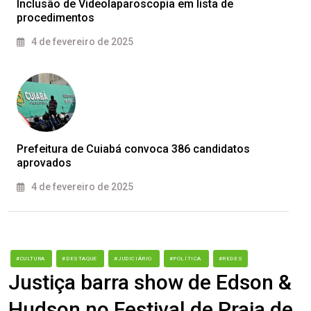
Inclusão de Videolaparoscopia em lista de
procedimentos
4 de fevereiro de 2025
Prefeitura de Cuiabá convoca 386 candidatos
aprovados
4 de fevereiro de 2025
#CULTURA
#DESTAQUE
#JUDICIÁRIO
#POLÍTICA
#REDES
Justiça barra show de Edson &
Hudson no Festival de Praia de