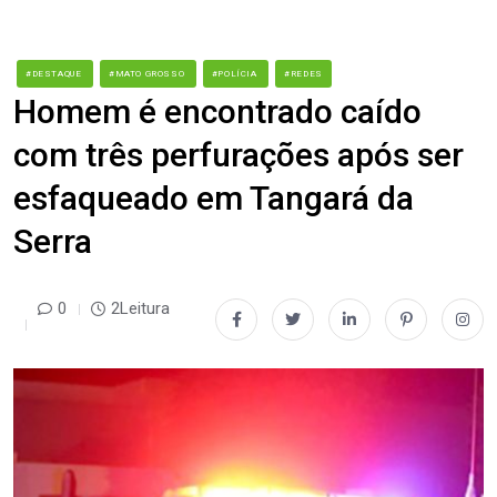
#DESTAQUE
#MATO GROSSO
#POLÍCIA
#REDES
Homem é encontrado caído
com três perfurações após ser
esfaqueado em Tangará da
Serra
0
2Leitura