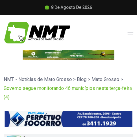
8 De Agosto De 2026
NMT - Notícias de Mato Grosso
>
Blog
>
Mato Grosso
>
Governo segue monitorando 46 municípios nesta terça-feira
(4)