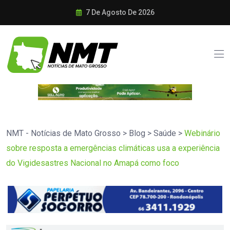
7 De Agosto De 2026
NMT - Notícias de Mato Grosso
>
Blog
>
Saúde
>
Webinário
sobre resposta a emergências climáticas usa a experiência
do Vigidesastres Nacional no Amapá como foco