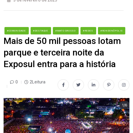
3 de fevereiro de 2025
#COMUNIDADE
#DESTAQUE
#MATO GROSSO
#REDES
#RONDONÓPOLIS
Mais de 50 mil pessoas lotam
parque e terceira noite da
Exposul entra para a história
0
2Leitura