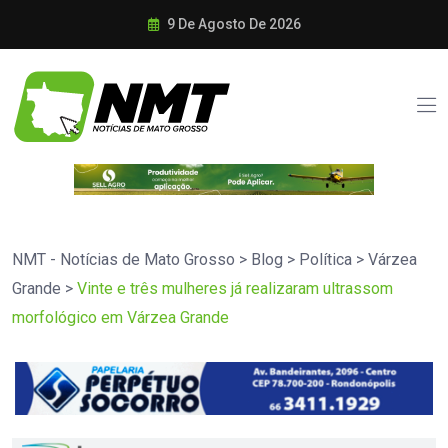
9 De Agosto De 2026
NMT - Notícias de Mato Grosso
>
Blog
>
Política
>
Várzea
Grande
>
Vinte e três mulheres já realizaram ultrassom
morfológico em Várzea Grande