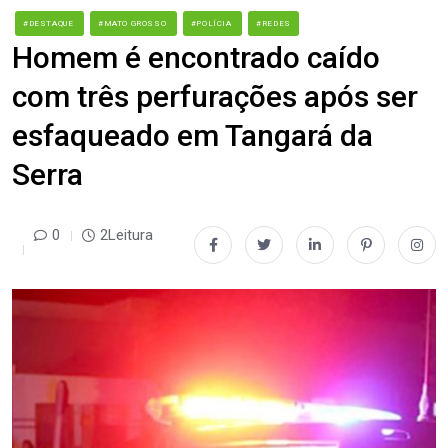
#DESTAQUE
#MATO GROSSO
#POLÍCIA
#REDES
Homem é encontrado caído
com três perfurações após ser
esfaqueado em Tangará da
Serra
0
2Leitura