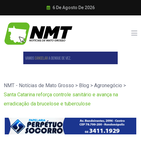
6 De Agosto De 2026
NMT - Notícias de Mato Grosso
>
Blog
>
Agronegócio
>
Santa Catarina reforça controle sanitário e avança na
erradicação da brucelose e tuberculose