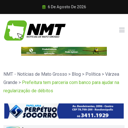
6 De Agosto De 2026
NMT - Notícias de Mato Grosso
>
Blog
>
Política
>
Várzea
Grande
>
Prefeitura tem parceria com banco para ajudar na
regularização de débitos