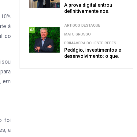
A prova digital entrou
definitivamente nos.
e 10%
ate à
ARTIGOS
DESTAQUE
03
MATO GROSSO
al do
PRIMAVERA DO LESTE
REDES
Pedágio, investimentos e
desenvolvimento: o que.
lisou
 para
a, em
o foi
s, a