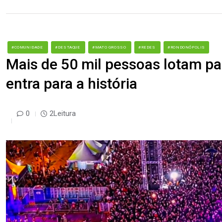
#COMUNIDADE
#DESTAQUE
#MATO GROSSO
#REDES
#RONDONÓPOLIS
Mais de 50 mil pessoas lotam par
entra para a história
0
2Leitura