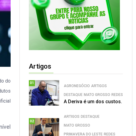
Artigos
do do
01
AGRONEGÓCIO
ARTIGOS
dutos
DESTAQUE
MATO GROSSO
REDES
icial
A Deriva é um dos custos.
ARTIGOS
DESTAQUE
02
MATO GROSSO
nível
PRIMAVERA DO LESTE
REDES