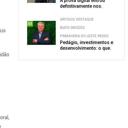
A prova digital entrou
definitivamente nos.
ARTIGOS
DESTAQUE
03
MATO GROSSO
eus
PRIMAVERA DO LESTE
REDES
Pedágio, investimentos e
desenvolvimento: o que.
tidão
oral,
e