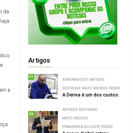
o da
haja
lico
Artigos
de
01
AGRONEGÓCIO
ARTIGOS
DESTAQUE
MATO GROSSO
REDES
ram a
A Deriva é um dos custos.
ARTIGOS
DESTAQUE
02
MATO GROSSO
tiça
PRIMAVERA DO LESTE
REDES