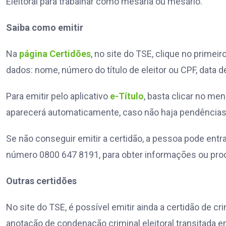
Eleitoral para trabalhar como mesária ou mesário.
Saiba como emitir
Na
página Certidões
, no site do TSE, clique no primei
dados: nome, número do título de eleitor ou CPF, data
Para emitir pelo aplicativo
e-Título
, basta clicar no men
aparecerá automaticamente, caso não haja pendências c
Se não conseguir emitir a certidão, a pessoa pode entr
número 0800 647 8191, para obter informações ou procu
Outras certidões
No site do TSE, é possível emitir ainda a certidão de cr
anotação de condenação criminal eleitoral transitada e