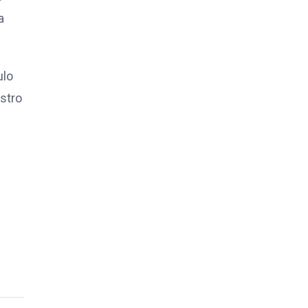
a
ulo
stro