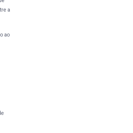
ue
tre a
o ao
de