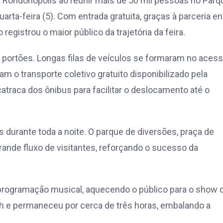
 de Rondonópolis ao reunir mais de 50 mil pessoas no Parq
rta-feira (5). Com entrada gratuita, graças à parceria en
registrou o maior público da trajetória da feira.
portões. Longas filas de veículos se formaram no acess
 o transporte coletivo gratuito disponibilizado pela
 catraca dos ônibus para facilitar o deslocamento até o
durante toda a noite. O parque de diversões, praça de
nde fluxo de visitantes, reforçando o sucesso da
a programação musical, aquecendo o público para o show 
 1h e permaneceu por cerca de três horas, embalando a