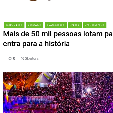
#COMUNIDADE
#DESTAQUE
#MATO GROSSO
#REDES
#RONDONÓPOLIS
Mais de 50 mil pessoas lotam par
entra para a história
0
2Leitura