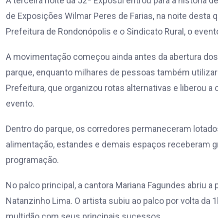
A terceira noite da 52ª Exposul entrou para a história
de Exposições Wilmar Peres de Farias, na noite desta qua
Prefeitura de Rondonópolis e o Sindicato Rural, o evento 
A movimentação começou ainda antes da abertura dos 
parque, enquanto milhares de pessoas também utilizaram
Prefeitura, que organizou rotas alternativas e liberou a
evento.
Dentro do parque, os corredores permaneceram lotados 
alimentação, estandes e demais espaços receberam gra
programação.
No palco principal, a cantora Mariana Fagundes abriu 
Natanzinho Lima. O artista subiu ao palco por volta da
multidão com seus principais sucessos.