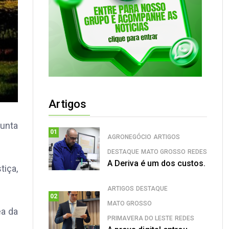
Artigos
junta
01
AGRONEGÓCIO
ARTIGOS
DESTAQUE
MATO GROSSO
REDES
A Deriva é um dos custos.
tiça,
ARTIGOS
DESTAQUE
02
MATO GROSSO
ea da
PRIMAVERA DO LESTE
REDES