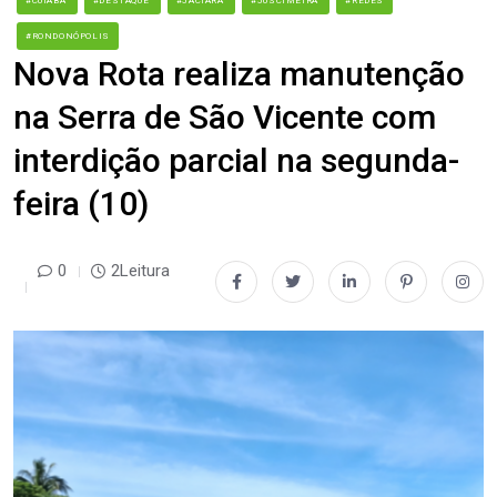
#CUIABÁ
#DESTAQUE
#JACIARA
#JUSCIMEIRA
#REDES
#RONDONÓPOLIS
Nova Rota realiza manutenção
na Serra de São Vicente com
interdição parcial na segunda-
feira (10)
0
2Leitura