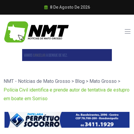
8 De Agosto De 2026
NMT - Notícias de Mato Grosso
>
Blog
>
Mato Grosso
>
Polícia Civil identifica e prende autor de tentativa de estupro
em boate em Sorriso