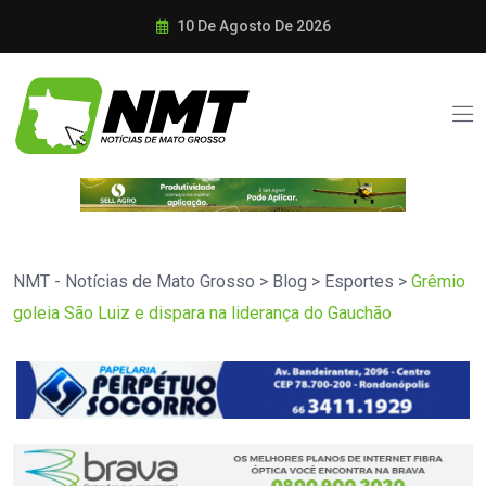
10 De Agosto De 2026
NMT - Notícias de Mato Grosso
>
Blog
>
Esportes
>
Grêmio
goleia São Luiz e dispara na liderança do Gauchão