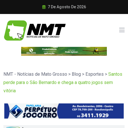
7 De Agosto De 2026
NMT - Notícias de Mato Grosso
>
Blog
>
Esportes
>
Santos
perde para o São Bernardo e chega a quatro jogos sem
vitória