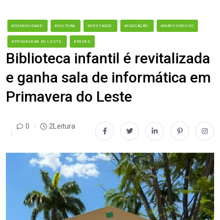
#COMUNIDADE
#CULTURA
#DESTAQUE
#EDUCAÇÃO
#MATO GROSSO
#PRIMAVERA DO LESTE
#REDES
Biblioteca infantil é revitalizada
e ganha sala de informática em
Primavera do Leste
0
2Leitura