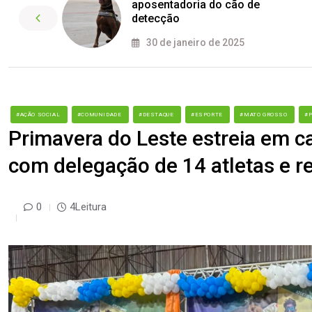
aposentadoria do cão de
detecção
30 de janeiro de 2025
#AÇÃO SOCIAL
#COMUNIDADE
#DESTAQUE
#ESPORTE
#MATO GROSSO
#
Primavera do Leste estreia em 
com delegação de 14 atletas e re
0
4Leitura