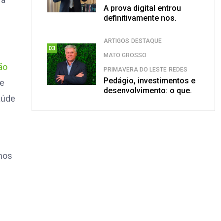
A prova digital entrou
definitivamente nos.
ARTIGOS
DESTAQUE
03
MATO GROSSO
ão
PRIMAVERA DO LESTE
REDES
Pedágio, investimentos e
de
desenvolvimento: o que.
aúde
 nos