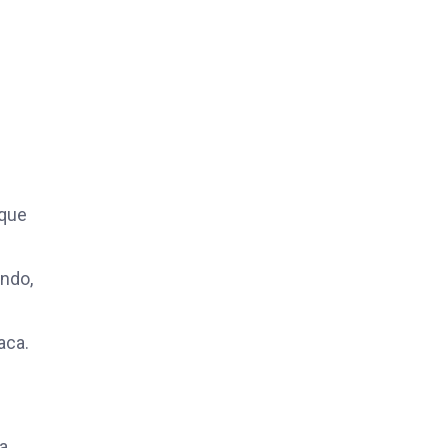
 que
endo,
taca.
a