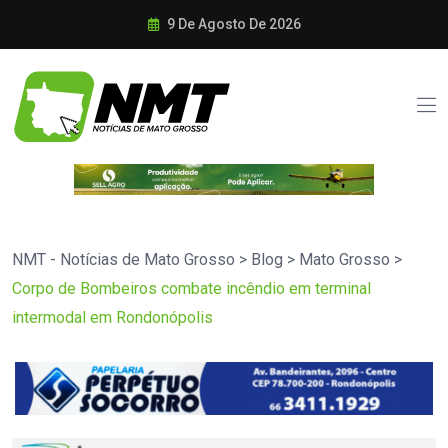
9 De Agosto De 2026
NMT - Notícias de Mato Grosso
>
Blog
>
Mato Grosso
>
Corpo de Bombeiros combate incêndio em terminal
intermodal em Rondonópolis