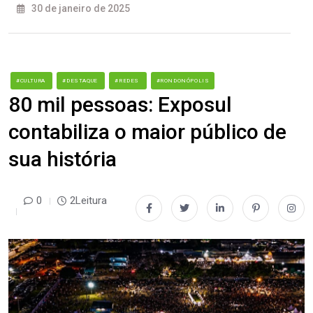
30 de janeiro de 2025
#CULTURA
#DESTAQUE
#REDES
#RONDONÓPOLIS
80 mil pessoas: Exposul
contabiliza o maior público de
sua história
0
2Leitura