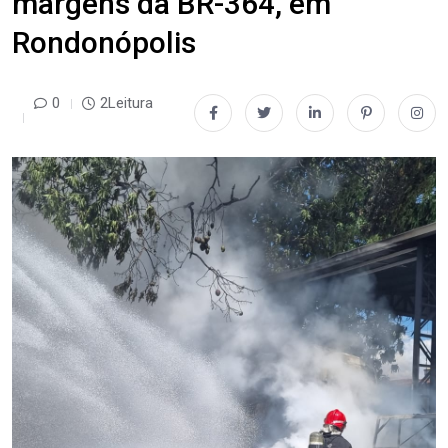
margens da BR-364, em
Rondonópolis
0
2Leitura