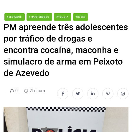
#DESTAQUE
#MATO GROSSO
#POLÍCIA
#REDES
PM apreende três adolescentes
por tráfico de drogas e
encontra cocaína, maconha e
simulacro de arma em Peixoto
de Azevedo
0
2Leitura