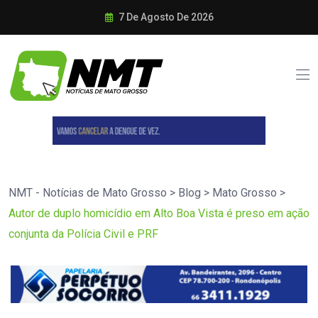
7 De Agosto De 2026
NMT - Notícias de Mato Grosso
>
Blog
>
Mato Grosso
>
Autor de duplo homicídio em Alto Boa Vista é preso em ação
conjunta da Polícia Civil e PRF