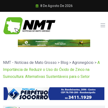
8 De Agosto De 2026
NMT - Notícias de Mato Grosso
>
Blog
>
Agronegócio
>
A
Importância de Reduzir o Uso do Óxido de Zinco na
Suinocultura: Alternativas Sustentáveis para o Setor