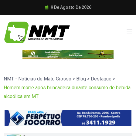
9 De Agosto De 2026
NMT - Notícias de Mato Grosso
>
Blog
>
Destaque
>
Homem morre após brincadeira durante consumo de bebida
alcoólica em MT