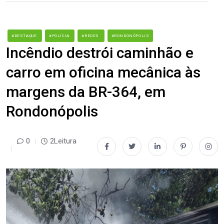
#DESTAQUE
#POLÍCIA
#REDES
#RONDONÓPOLIS
Incêndio destrói caminhão e
carro em oficina mecânica às
margens da BR-364, em
Rondonópolis
0
2Leitura