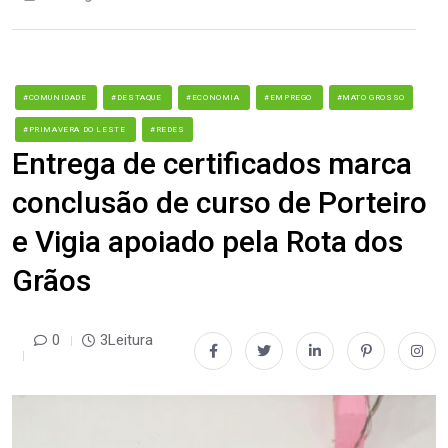
#COMUNIDADE
#DESTAQUE
#ECONOMIA
#EMPREGO
#MATO GROSSO
#PRIMAVERA DO LESTE
#REDES
Entrega de certificados marca
conclusão de curso de Porteiro
e Vigia apoiado pela Rota dos
Grãos
0
3Leitura