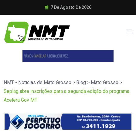
7 De Agosto De 2026
NMT - Notícias de Mato Grosso
>
Blog
>
Mato Grosso
>
Seplag abre inscrições para a segunda edição do programa
Acelera Gov MT