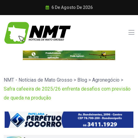
6 De Agosto De 2026
NMT - Notícias de Mato Grosso
>
Blog
>
Agronegócio
>
Safra cafeeira de 2025/26 enfrenta desafios com previsão
de queda na produção