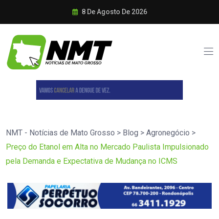
8 De Agosto De 2026
NMT - Notícias de Mato Grosso
>
Blog
>
Agronegócio
>
Preço do Etanol em Alta no Mercado Paulista Impulsionado
pela Demanda e Expectativa de Mudança no ICMS