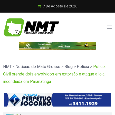
7 De Agosto De 2026
NMT - Notícias de Mato Grosso
>
Blog
>
Polícia
>
Polícia
Civil prende dois envolvidos em extorsão e ataque a loja
incendiada em Paranatinga