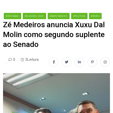
#DESTAQUE
#ELEIÇÕES 2026
#MATO GROSSO
#POLÍTICA
#REDES
Zé Medeiros anuncia Xuxu Dal
Molin como segundo suplente
ao Senado
0
3Leitura