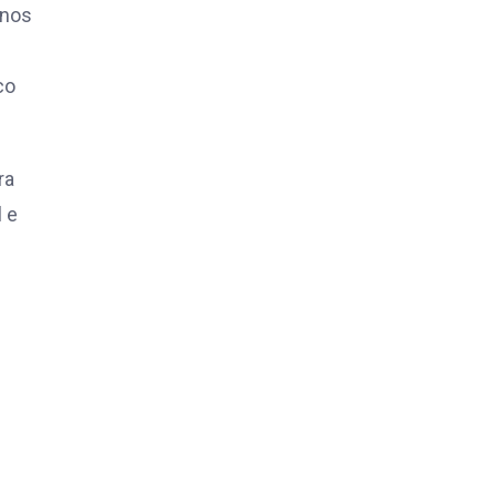
 nos
co
ra
l e