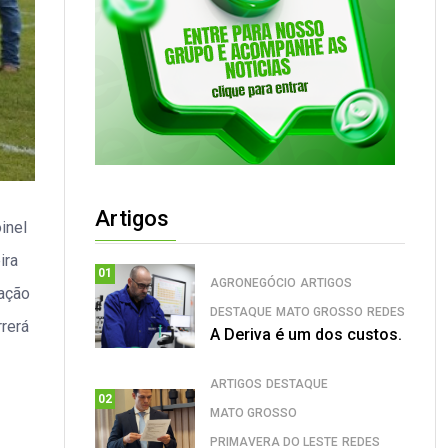
Artigos
inel
ira
01
AGRONEGÓCIO
ARTIGOS
iação
DESTAQUE
MATO GROSSO
REDES
rrerá
A Deriva é um dos custos.
ARTIGOS
DESTAQUE
02
MATO GROSSO
PRIMAVERA DO LESTE
REDES