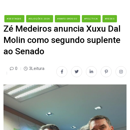
#DESTAQUE
#ELEIÇÕES 2026
#MATO GROSSO
#POLÍTICA
#REDES
Zé Medeiros anuncia Xuxu Dal
Molin como segundo suplente
ao Senado
0
3Leitura