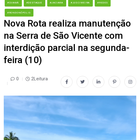
#CUIABÁ
#DESTAQUE
#JACIARA
#JUSCIMEIRA
#REDES
#RONDONÓPOLIS
Nova Rota realiza manutenção
na Serra de São Vicente com
interdição parcial na segunda-
feira (10)
0
2Leitura