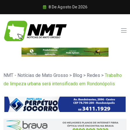
8 De Agosto De 2026
NMT - Notícias de Mato Grosso
>
Blog
>
Redes
>
Trabalho
de limpeza urbana será intensificado em Rondonópolis