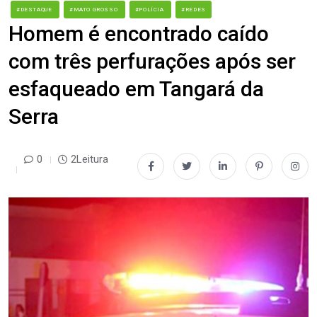
#DESTAQUE
#MATO GROSSO
#POLÍCIA
#REDES
Homem é encontrado caído
com três perfurações após ser
esfaqueado em Tangará da
Serra
0
2Leitura