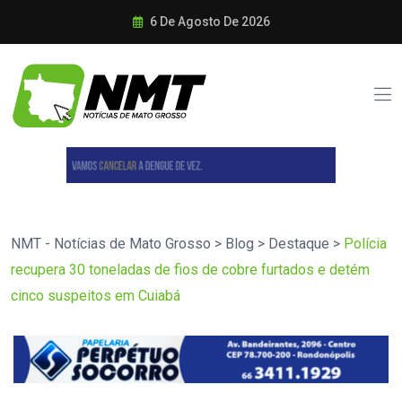
6 De Agosto De 2026
NMT - Notícias de Mato Grosso
>
Blog
>
Destaque
>
Polícia
recupera 30 toneladas de fios de cobre furtados e detém
cinco suspeitos em Cuiabá