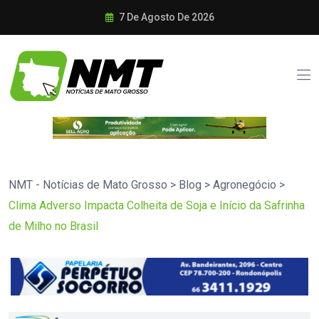
7 De Agosto De 2026
NMT - Notícias de Mato Grosso
>
Blog
>
Agronegócio
>
Clima Adverso Impacta Colheita de Soja e Início da Safrinha
de Milho no Brasil