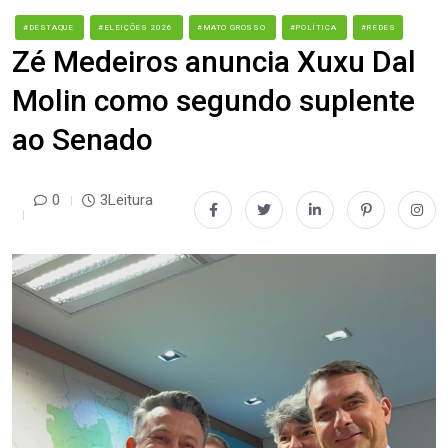
#DESTAQUE
#ELEIÇÕES 2026
#MATO GROSSO
#POLÍTICA
#REDES
Zé Medeiros anuncia Xuxu Dal
Molin como segundo suplente
ao Senado
0
3Leitura