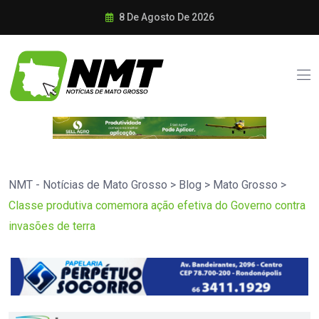
8 De Agosto De 2026
NMT - Notícias de Mato Grosso
>
Blog
>
Mato Grosso
>
Classe produtiva comemora ação efetiva do Governo contra
invasões de terra