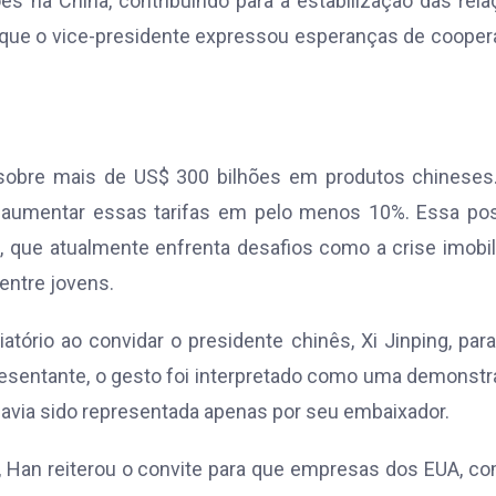
 na China, contribuindo para a estabilização das rel
iou que o vice-presidente expressou esperanças de coope
 sobre mais de US$ 300 bilhões em produtos chineses
de aumentar essas tarifas em pelo menos 10%. Essa po
 que atualmente enfrenta desafios como a crise imobili
entre jovens.
tório ao convidar o presidente chinês, Xi Jinping, par
esentante, o gesto foi interpretado como uma demonst
 havia sido representada apenas por seu embaixador.
 Han reiterou o convite para que empresas dos EUA, c