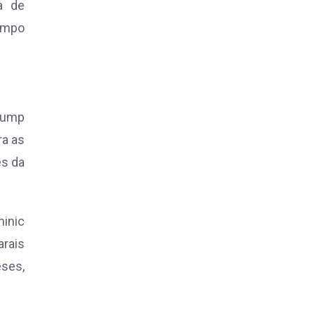
a de
tempo
Trump
ra as
es da
inic
arais
eses,