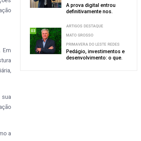
ações
A prova digital entrou
ração
definitivamente nos.
ARTIGOS
DESTAQUE
03
MATO GROSSO
PRIMAVERA DO LESTE
REDES
. Em
Pedágio, investimentos e
desenvolvimento: o que.
stura
ária,
a sua
ração
omo a