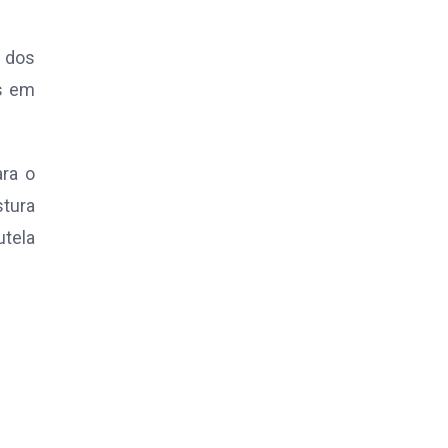
 dos
s em
ra o
tura
utela