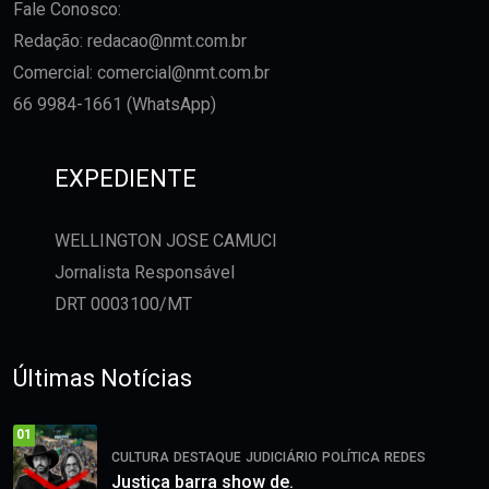
Fale Conosco:
Redação:
redacao@nmt.com.br
Comercial:
comercial@nmt.com.br
66 9984-1661 (WhatsApp)
EXPEDIENTE
WELLINGTON JOSE CAMUCI
Jornalista Responsável
DRT 0003100/MT
Últimas Notícias
01
CULTURA
DESTAQUE
JUDICIÁRIO
POLÍTICA
REDES
Justiça barra show de.