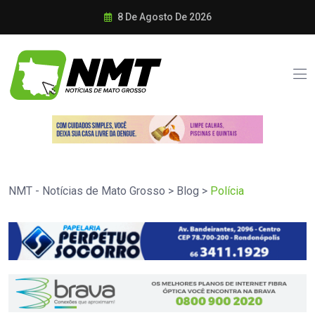
8 De Agosto De 2026
NMT - Notícias de Mato Grosso
>
Blog
>
Polícia