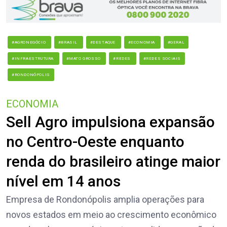
#AGRONEGÓCIO
#BRASIL
#DESTAQUE
#ECONOMIA
#GERAL
#INFRAESTRUTURA
#MATO GROSSO
#REDES
#REDES SOCIAIS
#RONDONÓPOLIS
ECONOMIA
Sell Agro impulsiona expansão
no Centro-Oeste enquanto
renda do brasileiro atinge maior
nível em 14 anos
Empresa de Rondonópolis amplia operações para
novos estados em meio ao crescimento econômico