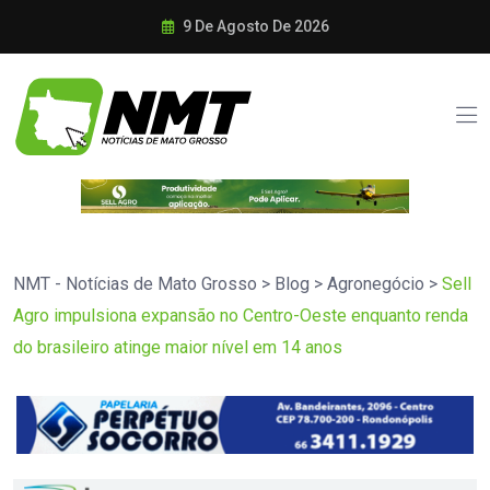
9 De Agosto De 2026
NMT - Notícias de Mato Grosso
>
Blog
>
Agronegócio
>
Sell
Agro impulsiona expansão no Centro-Oeste enquanto renda
do brasileiro atinge maior nível em 14 anos